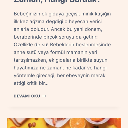
Bebeğinizin ek gıdaya geçişi, minik kaşığın
ilk kez ağzına değdiği o heyecan verici
anlarla doludur. Ancak bu yeni dönem,
beraberinde birçok soruyu da getirir:
Özellikle de su! Bebeklerin beslenmesinde
anne sütü veya formül mamanın yeri
tartışılmazken, ek gıdalarla birlikte suyun
hayatımıza ne zaman, ne kadar ve hangi
yöntemle gireceği, her ebeveynin merak
ettiği kritik bir…
EK
DEVAMI OKU
GIDA
DÖNEMINDE
SU
DÜZENI:
NE