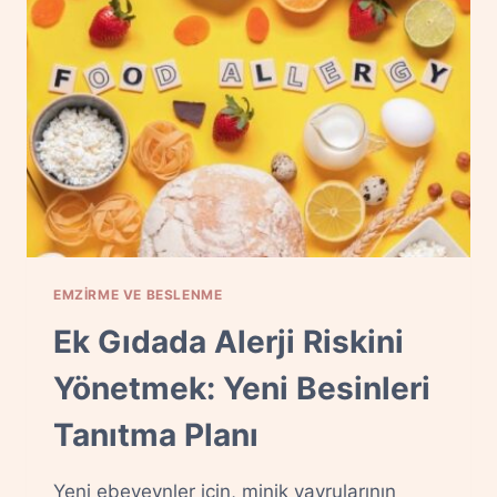
KADAR,
NE
ZAMAN,
HANGI
BARDAK?
EMZIRME VE BESLENME
Ek Gıdada Alerji Riskini
Yönetmek: Yeni Besinleri
Tanıtma Planı
Yeni ebeveynler için, minik yavrularının