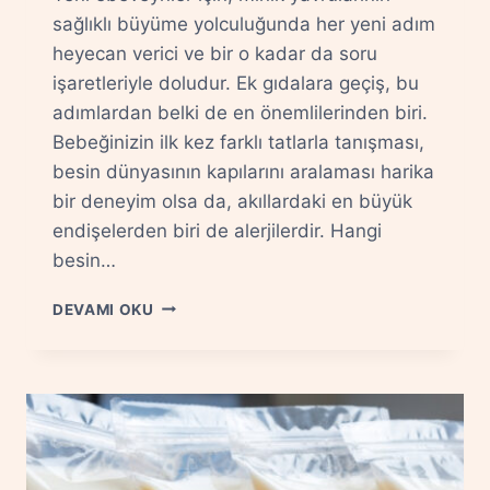
sağlıklı büyüme yolculuğunda her yeni adım
heyecan verici ve bir o kadar da soru
işaretleriyle doludur. Ek gıdalara geçiş, bu
adımlardan belki de en önemlilerinden biri.
Bebeğinizin ilk kez farklı tatlarla tanışması,
besin dünyasının kapılarını aralaması harika
bir deneyim olsa da, akıllardaki en büyük
endişelerden biri de alerjilerdir. Hangi
besin…
EK
DEVAMI OKU
GIDADA
ALERJI
RISKINI
YÖNETMEK:
YENI
BESINLERI
TANITMA
PLANI