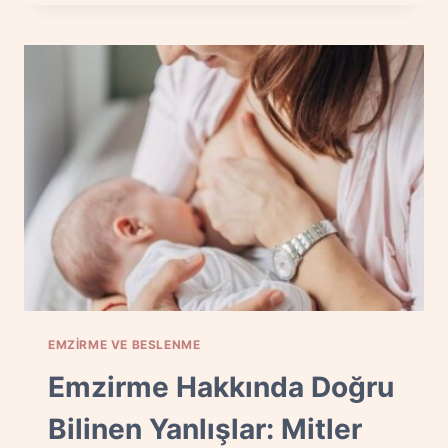
BESLENME:
ZORLAMA
YERINE
NE
YAPMALI?
EMZIRME VE BESLENME
Emzirme Hakkında Doğru
Bilinen Yanlışlar: Mitler