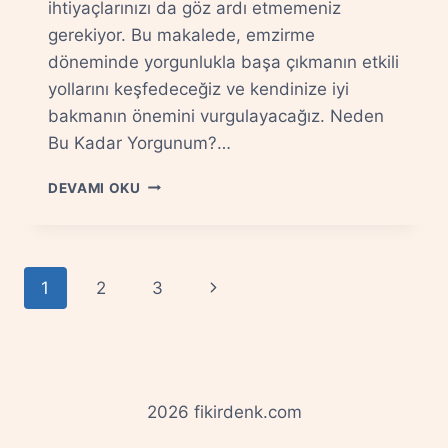
ihtiyaçlarınızı da göz ardı etmemeniz
gerekiyor. Bu makalede, emzirme
döneminde yorgunlukla başa çıkmanın etkili
yollarını keşfedeceğiz ve kendinize iyi
bakmanın önemini vurgulayacağız. Neden
Bu Kadar Yorgunum?…
EMZIRME
DEVAMI OKU
DÖNEMINDE
YORGUNLUKLA
NASIL
BAŞA
Page
Next
1
2
3
ÇIKILIR?
navigation
Page
2026 fikirdenk.com