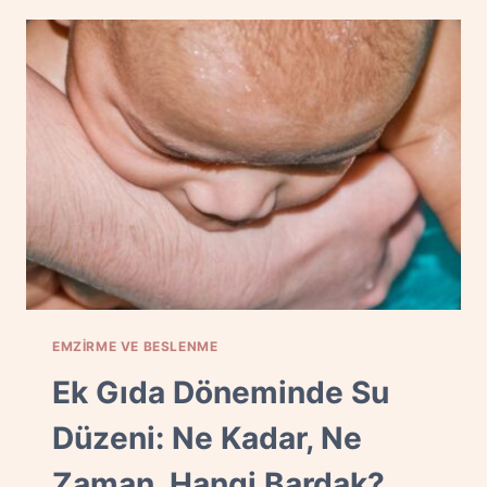
YANLIŞLAR:
MITLER
VE
GERÇEKLER
EMZIRME VE BESLENME
Ek Gıda Döneminde Su
Düzeni: Ne Kadar, Ne
Zaman, Hangi Bardak?