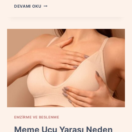
BEBEKLER
DEVAMI OKU
İÇIN
EV
YAPIMI
EK
GIDALAR:
İLK
ADIMLAR
EMZIRME VE BESLENME
Meme Ucu Yarası Neden