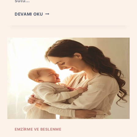
sütü…
EK
DEVAMI OKU
GIDAYA
GEÇIŞ:
NE
ZAMAN
VE
NASIL?
EMZIRME VE BESLENME