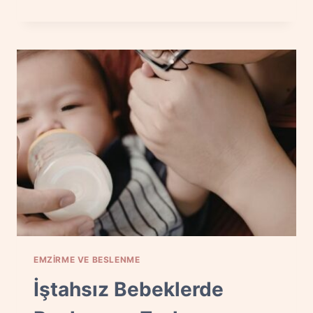
UCU
YARASI
NEDEN
OLUR?
EMZIRIRKEN
ACIYI
AZALTAN
ÇÖZÜMLER
EMZIRME VE BESLENME
İştahsız Bebeklerde