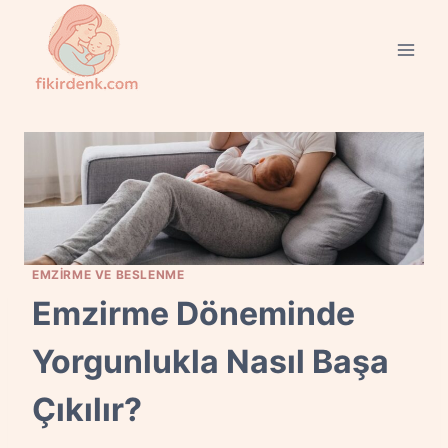
Skip
to
content
EMZIRME VE BESLENME
Emzirme Döneminde
Yorgunlukla Nasıl Başa
Çıkılır?