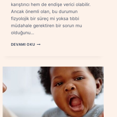
karıştırıcı hem de endişe verici olabilir.
Ancak önemli olan, bu durumun
fizyolojik bir süreç mi yoksa tıbbi
müdahale gerektiren bir sorun mu
olduğunu…
BEBEK
DEVAMI OKU
REFLÜSÜ
BELIRTILERI:
NE
ZAMAN
ENDIŞELENMELI?