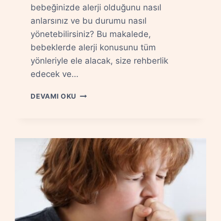
bebeğinizde alerji olduğunu nasıl
anlarsınız ve bu durumu nasıl
yönetebilirsiniz? Bu makalede,
bebeklerde alerji konusunu tüm
yönleriyle ele alacak, size rehberlik
edecek ve…
BEBEKLERDE
DEVAMI OKU
ALERJI
NASIL
ANLAŞILIR
VE
YÖNETILIR?