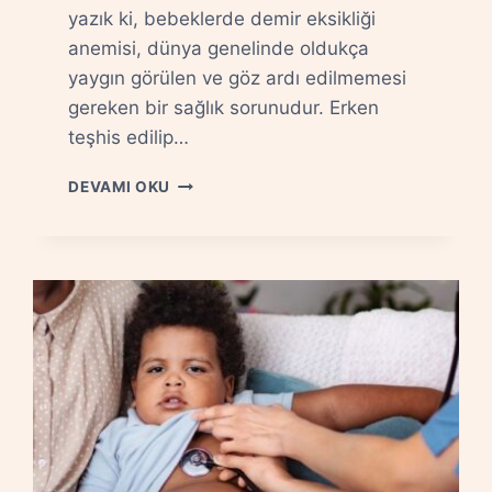
yazık ki, bebeklerde demir eksikliği
anemisi, dünya genelinde oldukça
yaygın görülen ve göz ardı edilmemesi
gereken bir sağlık sorunudur. Erken
teşhis edilip…
BEBEKLERDE
DEVAMI OKU
DEMIR
EKSIKLIĞI:
İŞARETLER
VE
TAKIPTE
NELERE
BAKILIR?