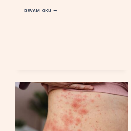
BEBEKLERDE
DEVAMI OKU
GAZ
SANCISI:
NEDENLERI
VE
ETKILI
GIDERILME
YÖNTEMLERI