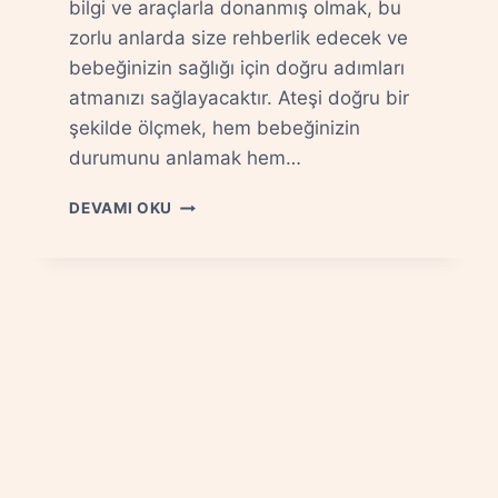
bilgi ve araçlarla donanmış olmak, bu
zorlu anlarda size rehberlik edecek ve
bebeğinizin sağlığı için doğru adımları
atmanızı sağlayacaktır. Ateşi doğru bir
şekilde ölçmek, hem bebeğinizin
durumunu anlamak hem…
BEBEKTE
DEVAMI OKU
ATEŞ
NASIL
ÖLÇÜLÜR?
TERMOMETRE
SEÇIMI
VE
DOĞRU
KULLANIM