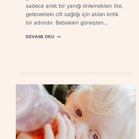
sadece anlık bir yanığı önlemekten öte,
gelecekteki cilt sağlığı için atılan kritik
bir adımdır. Bebekleri güneşten…
BEBEKLERDE
DEVAMI OKU
GÜNEŞTEN
KORUNMA:
ŞAPKA,
GÖLGE
VE
KIYAFET
SEÇIMI