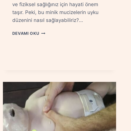
ve fiziksel sağlığınız için hayati önem
taşır. Peki, bu minik mucizelerin uyku
düzenini nasıl sağlayabiliriz?…
BEBEKLERDE
DEVAMI OKU
UYKU
DÜZENI
NASIL
SAĞLANIR?