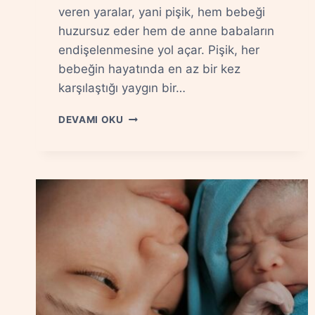
veren yaralar, yani pişik, hem bebeği
huzursuz eder hem de anne babaların
endişelenmesine yol açar. Pişik, her
bebeğin hayatında en az bir kez
karşılaştığı yaygın bir…
PIŞIK
DEVAMI OKU
NEDEN
OLUR?
BEBEKLERDE
CILT
BARIYERINI
KORUMAK