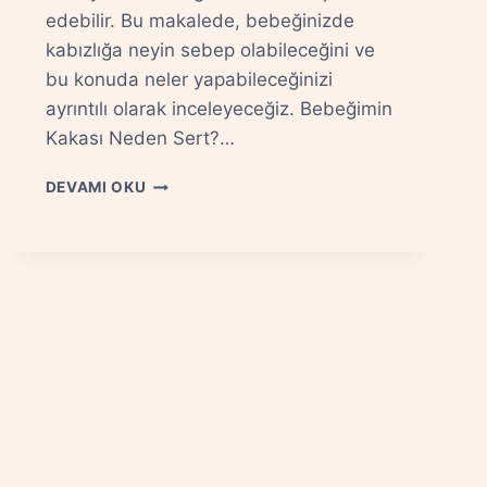
edebilir. Bu makalede, bebeğinizde
kabızlığa neyin sebep olabileceğini ve
bu konuda neler yapabileceğinizi
ayrıntılı olarak inceleyeceğiz. Bebeğimin
Kakası Neden Sert?…
BEBEĞINIZDE
DEVAMI OKU
KABIZLIK
NEDEN
OLUR
VE
NE
YAPMALI?