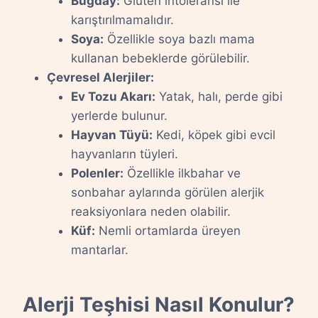
Buğday:
Gluten intoleransı ile
karıştırılmamalıdır.
Soya:
Özellikle soya bazlı mama
kullanan bebeklerde görülebilir.
Çevresel Alerjiler:
Ev Tozu Akarı:
Yatak, halı, perde gibi
yerlerde bulunur.
Hayvan Tüyü:
Kedi, köpek gibi evcil
hayvanların tüyleri.
Polenler:
Özellikle ilkbahar ve
sonbahar aylarında görülen alerjik
reaksiyonlara neden olabilir.
Küf:
Nemli ortamlarda üreyen
mantarlar.
Alerji Teşhisi Nasıl Konulur?